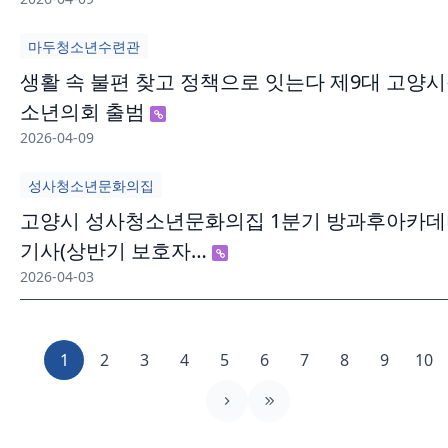
마두청소년수련관
생활 속 불편 찾고 정책으로 잇는다 제9대 고양
소년의회 출범
2026-04-09
성사청소년문화의집
고양시 성사청소년문화의집 1분기 방과후아카
기사(상반기 보호자…
2026-04-03
1
2
3
4
5
6
7
8
9
10