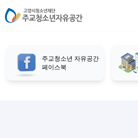
01
/
01
고양시청소년재단
더 나은 미래를 만드는 
주교청소년 자유공간
페이스북