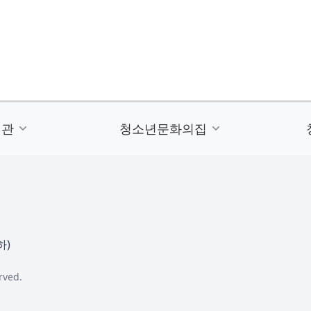
련관
청소년문화의집
하)
rved.