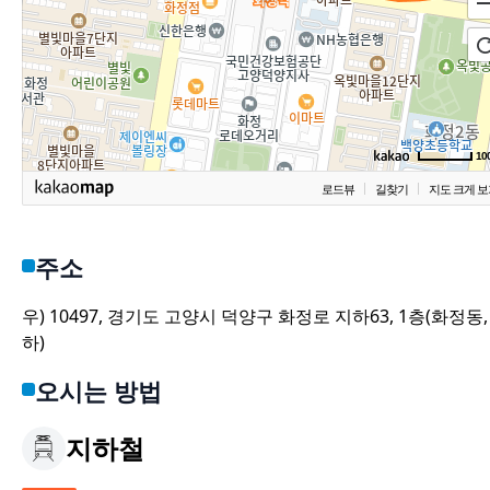
10
로드뷰
길찾기
지도 크게 보
주소
우) 10497, 경기도 고양시 덕양구 화정로 지하63, 1층(화정동,
하)
오시는 방법
지하철