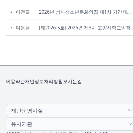
이전글
2026년 성사청소년문화의집 제1차 기간제근로자 채용(활동사업팀) 1차 서류심사 합격자 공고
다음글
[제2026-5호] 2026년 제3차 고양시학교밖청
이용약관
개인정보처리방침
오시는길
재단운영시설
유사기관