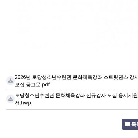
2026년 토당청소년수련관 문화체육강좌 스트릿댄스 강
모집 공고문.pdf
토당청소년수련관 문화체육강좌 신규강사 모집 응시지원
서.hwp
목