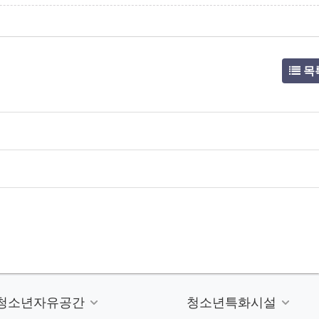
목
청소년자유공간
청소년특화시설