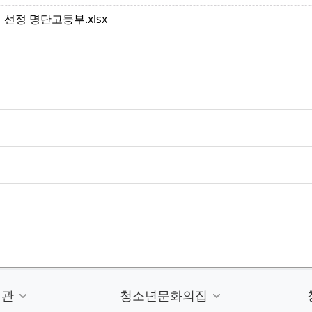
 선정 명단고등부.xlsx
련관
청소년문화의집