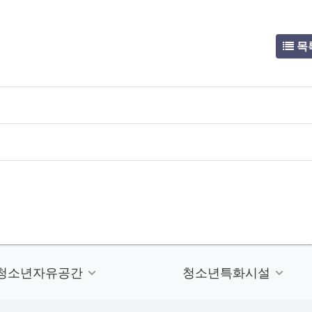
목
청소년자유공간
청소년특화시설