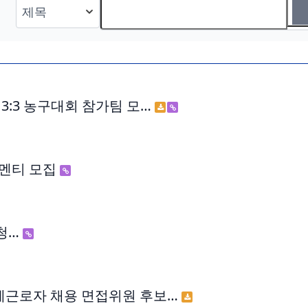
3:3 농구대회 참가팀 모…
 멘티 모집
l(청…
간제근로자 채용 면접위원 후보…