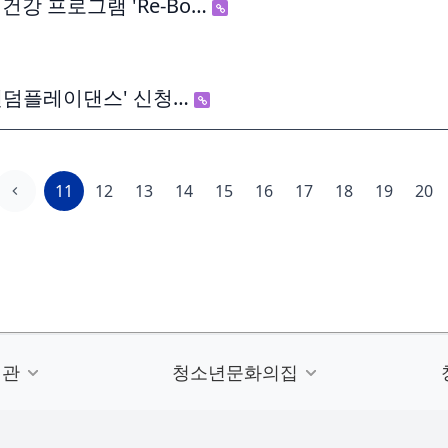
건강 프로그램 'Re-Bo…
 '랜덤플레이댄스' 신청…
11
12
13
14
15
16
17
18
19
20
련관
청소년문화의집