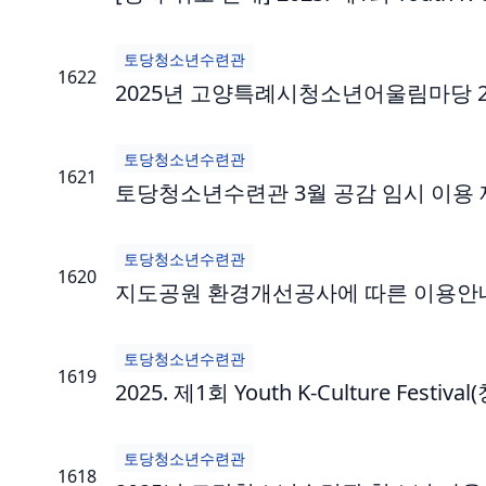
토당청소년수련관
1622
2025년 고양특례시청소년어울림마당 2차
토당청소년수련관
1621
토당청소년수련관 3월 공감 임시 이용 
토당청소년수련관
1620
지도공원 환경개선공사에 따른 이용안
토당청소년수련관
1619
2025. 제1회 Youth K-Culture Festival
토당청소년수련관
1618