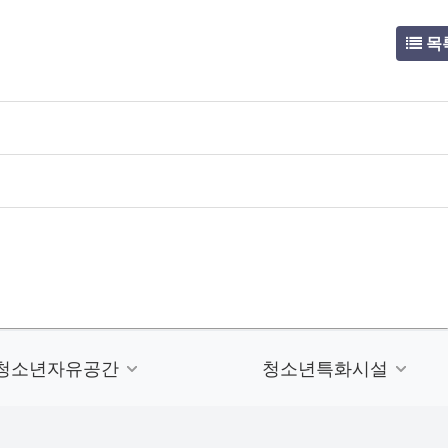
목
청소년자유공간
청소년특화시설