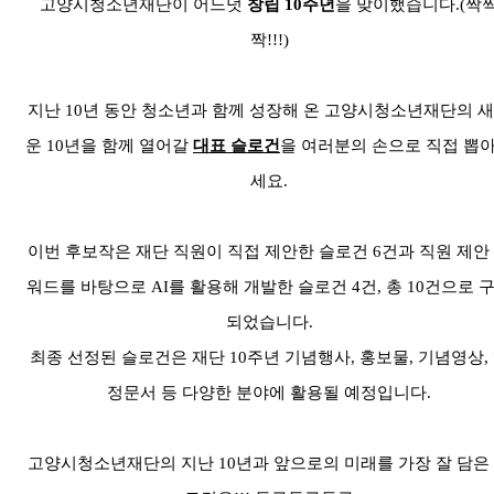
고양시청소년재단이 어느덧
창립
10
주년
을 맞이했습니다
.(
짝
짝
!!!)
지난
10
년 동안 청소년과 함께 성장해 온 고양시청소년재단의 
운
10
년을 함께 열어갈
대표 슬로건
을 여러분의 손으로 직접 뽑
세요
.
이번 후보작은 재단 직원이 직접 제안한 슬로건 6
건과 직원 제안
워드를 바탕으로
AI
를 활용해 개발한 슬로건 4
건
,
총
10
건으로 
되었습니다
.
최종 선정된 슬로건은 재단
10
주년 기념행사
,
홍보물
,
기념영상
,
정문서 등 다양한 분야에 활용될 예정입니다
.
고양시청소년재단의 지난
10
년과 앞으로의 미래를 가장 잘 담은