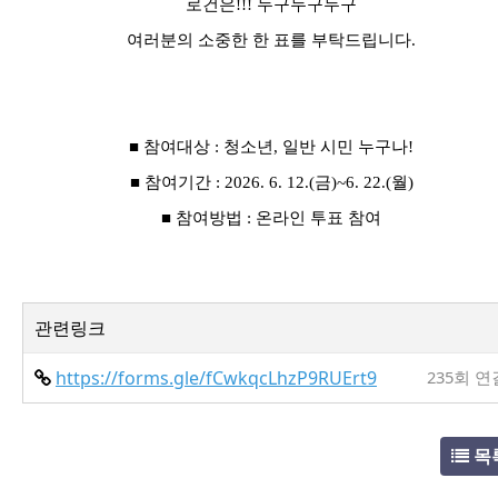
로건은
!!!
두구두구두구
여러분의 소중한 한 표를 부탁드립니다.
■
참여대상
:
청소년
,
일반 시민 누구나
!
■
참여기간
: 2026. 6. 12.(
금
)~6. 22.(
월
)
■
참여방법
:
온라인 투표 참여
관련링크
https://forms.gle/fCwkqcLhzP9RUErt9
235회 연
목