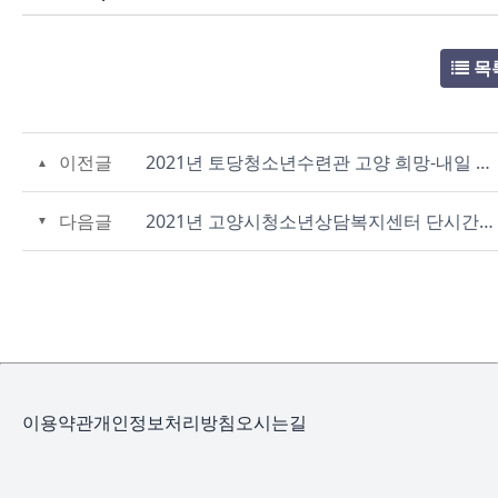
목
이전글
2021년 토당청소년수련관 고양 희망-내일 일자리사업 채용 공고
다음글
2021년 고양시청소년상담복지센터 단시간근로자(이동상담버스) 최종 합격자 공고
이용약관
개인정보처리방침
오시는길