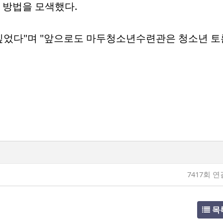
안 방법을 모색했다.
깊었다"며 "앞으로도 마두청소년수련관은 청소년 토
7417회 연
목