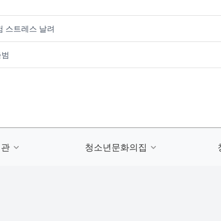
험 스트레스 날려
출범
련관
청소년문화의집