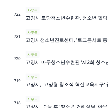
사무국
722
고양시 토당청소년수련관, 청소년 힐링공
사무국
721
고양시청소년진로센터, '토크콘서트'통
사무국
720
고양시 마두청소년수련관 '제2회 청소
사무국
719
고양시, '고양형 창조적 혁신교육지구'
사무국
718
고양시, 수능 후 '청소년 거리상담' 아