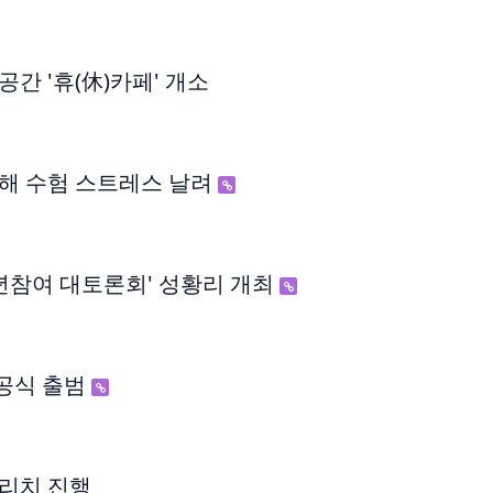
간 '휴(休)카페' 개소
해 수험 스트레스 날려
년참여 대토론회' 성황리 개최
 공식 출범
웃리치 진행