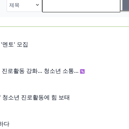
'멘토' 모집
 진로활동 강화… 청소년 소통…
 청소년 진로활동에 힘 보태
굴하다