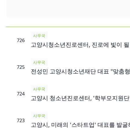
사무국
726
고양시청소년진로센터, 진로에 빛이 될 
사무국
725
전성민 고양시청소년재단 대표 "맞춤형
사무국
724
고양시 청소년진로센터, '학부모지원단'
사무국
723
고양시, 미래의 '스타트업' 대표를 발