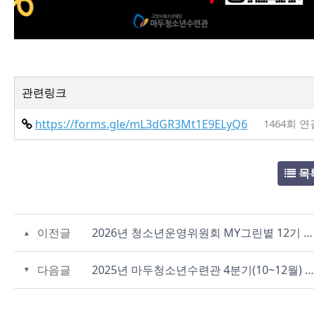
관련링크
https://forms.gle/mL3dGR3Mt1E9ELyQ6
1464회 연
목
이전글
2026년 청소년운영위원회 MY그린볕 12기 모집!★
다음글
2025년 마두청소년수련관 4분기(10~12월) 분실물 안내