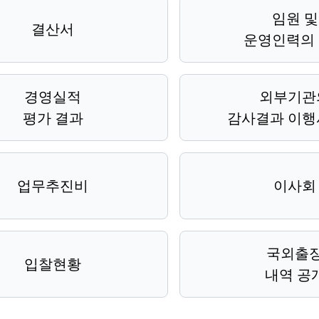
임원 및
결산서
운영인력의
경영실적
외부기관
평가 결과
감사결과 이행
업무추진비
이사회
국외출
입찰현황
내역 공