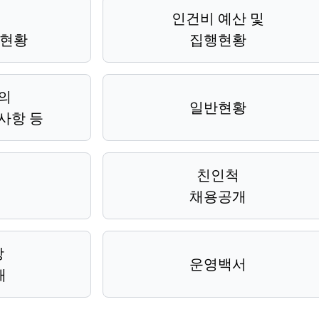
인건비 예산 및
 현황
집행현황
의
일반현황
사항 등
친인척
채용공개
장
운영백서
개