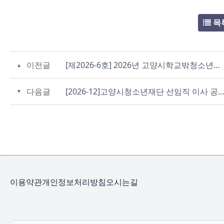
목
이전글
[제2026-6호] 2026년 고양시학교밖청소년지원센터 기간제근로자 3차 서류심사 합격자 발표 및 면접심사 안내 공고
다음글
[2026-12]고양시청소년재단 선임직 이사 공개모집
이용약관
개인정보처리방침
오시는길