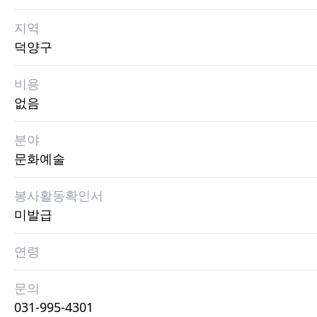
지역
덕양구
비용
없음
분야
문화예술
봉사활동확인서
미발급
연령
문의
031-995-4301