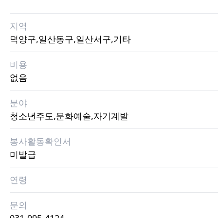
지역
덕양구,일산동구,일산서구,기타
비용
없음
분야
청소년주도,문화예술,자기계발
봉사활동확인서
미발급
연령
문의
031-995-4124