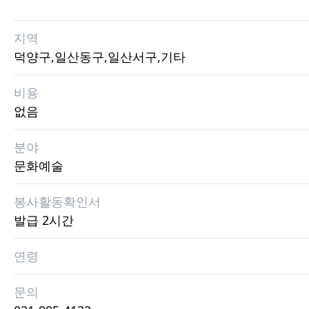
지역
덕양구,일산동구,일산서구,기타
비용
없음
분야
문화예술
봉사활동확인서
발급 2시간
연령
문의