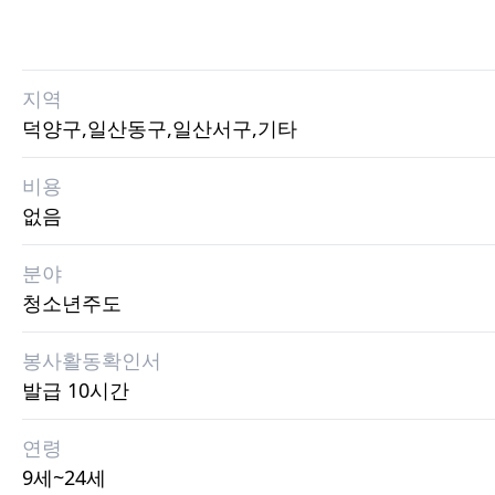
지역
덕양구,일산동구,일산서구,기타
비용
없음
분야
청소년주도
봉사활동확인서
발급 10시간
연령
9세~24세