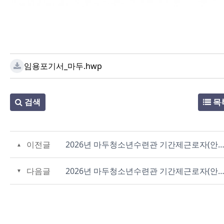
임용포기서_마두.hwp
검색
목
이전글
2026년 마두청소년수련관 기간제근로자(안내데스크) 채용 공고
다음글
2026년 마두청소년수련관 기간제근로자(안내데스크) 채용 서류심사 결과발표 및 면