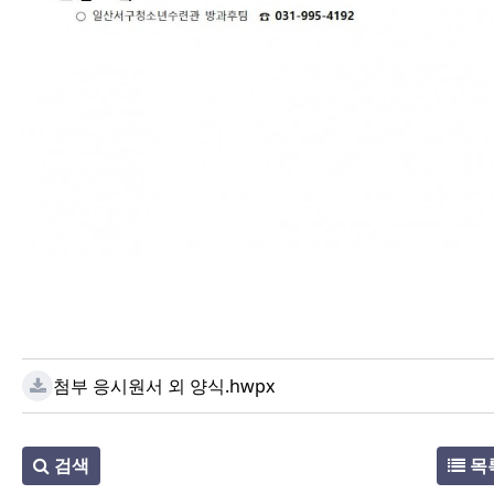
첨부 응시원서 외 양식.hwpx
검색
목