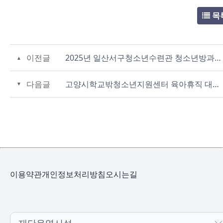
목
이전글
2025년 일산서구청소년수련관 청소년방과후아카데미 스토리텔링 강사 모집
다음글
고양시학교밖청소년지원센터 육아휴직 대체인력 기간제근로자 채용 면접결과 공고
이용약관
개인정보처리방침
오시는길
재단운영시설