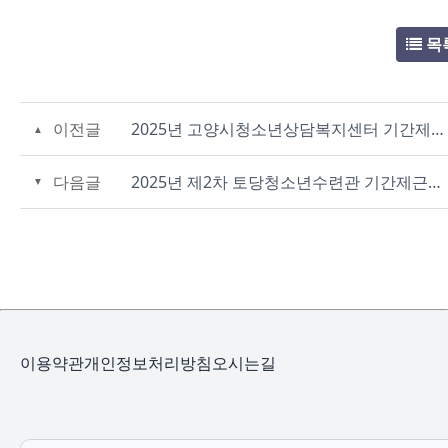
목
이전글
2025년 고양시청소년상담복지센터 기간제근로자 채용 서류심사 합격자 및 면접심사 안내 공고(전일제·시간제 청소년동반자)
다음글
2025년 제2차 토당청소년수련관 기간제근로자 공개채용 공고(사업보조직)
이용약관
개인정보처리방침
오시는길