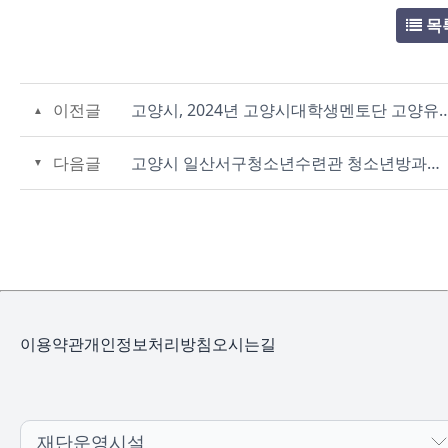
목
이전글
고양시, 2024년 고양시대학생멘토단 고
다음글
고양시 일산서구청소년수련관 청소년방과후아카데미, 라온꿈터 제5회 수료 및 졸업식 성료
이용약관
개인정보처리방침
오시는길
재단운영시설