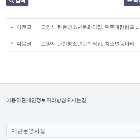
검색
목
이전글
고양시 탄현청소년문화의집,‘우주대탐험프로젝트’ 성료
다음글
고양시 탄현청소년문화의집, 청소년동아리 연합 축제‘별빛만남’성료
이용약관
개인정보처리방침
오시는길
재단운영시설