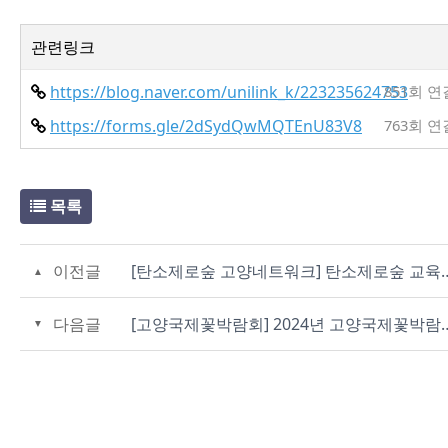
관련링크
https://blog.naver.com/unilink_k/223235624753
851회 연
https://forms.gle/2dSydQwMQTEnU83V8
763회 연
목록
이전글
[탄소제로숲 고양네트워크] 탄소제로숲
다음글
[고양국제꽃박람회] 2024