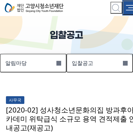
입찰공고
알림마당
입찰공고
사무국
[2020-02] 성사청소년문화의집 방과후
카데미 위탁급식 소규모 용역 견적제출 
내공고(재공고)