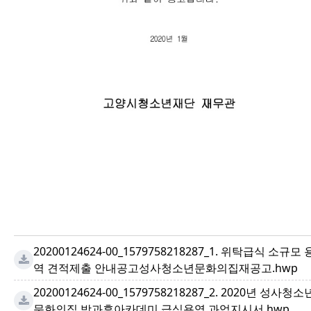
20200124624-00_1579758218287_1. 위탁급식 소규모 
역 견적제출 안내공고성사청소년문화의집재공고.hwp
20200124624-00_1579758218287_2. 2020년 성사청소
문화의집 방과후아카데미 급식용역 과업지시서.hwp