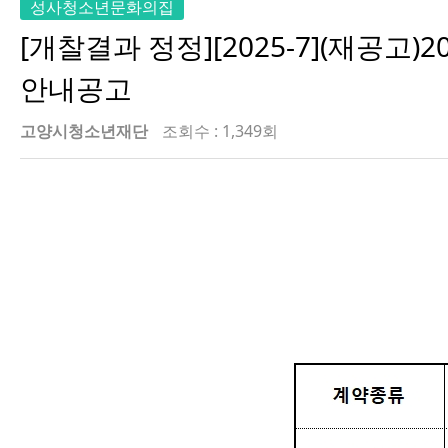
성사청소년문화의집
[개찰결과 정정][2025-7](재
안내공고
고양시청소년재단
조회수 : 1,349회