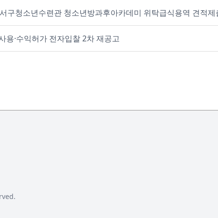
26년 일산서구청소년수련관 청소년방과후아카데미 위탁급식용역 견적
 사용·수익허가 전자입찰 2차 재공고
rved.