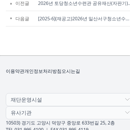
이전글
2026년 토당청소년수련관 공유재산(자판
다음글
[2025-6](재공고)2026년 일산서구청소년수련관 청소년방과후아카데미 위탁급식용역 견적제출 안내공고
이용약관
개인정보처리방침
오시는길
재단운영시설
유사기관
10503) 경기도 고양시 덕양구 중앙로 633번길 25, 2층
TEL 031-995-4100 ｜ FAX 031-995-4119